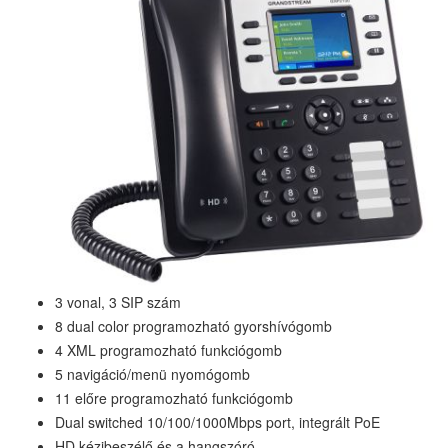
3 vonal, 3 SIP szám
8 dual color programozható gyorshívógomb
4 XML programozható funkciógomb
5 navigáció/menü nyomógomb
11 előre programozható funkciógomb
Dual switched 10/100/1000Mbps port, integrált PoE
HD kézibeszélő és a hangszóró